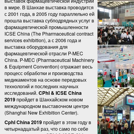
выставок фармацевтической индустрии
в мире. В Шанхае выставка проводится
с 2001 года, в 2005 году параллельно ей
прошла выставка субподрядных услуг в
фармацевтической промышленности
ICSE China (The Pharmaceutical contract
services exhibition), а с 2006 года и
выставка оборудования для
фармацевтической отрасли P-MEC
China. P-MEC (Pharmaceutical Machinery
& Equipment Convention) отражает весь
процесс обработки и производства
медикаментов на основе передовых
технологий и последних научных
исследований.
CPhI & ICSE China
2019
пройдет в Шанхайском новом
международном выставочном центре
(Shanghai New Exhibition Center).
CphI China 2019
пройдет в этом году в
четырнадцатый раз, что само по себе