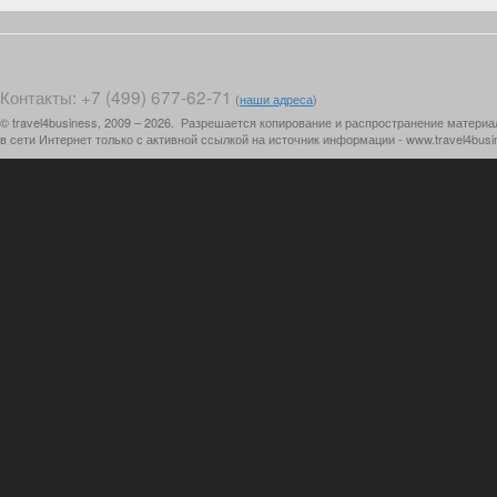
Контакты: +7 (499) 677-62-71
(
наши адреса
)
© travel4business, 2009 – 2026. Разрешается копирование и распространение материа
в сети Интернет только с активной ссылкой на источник информации - www.travel4busi