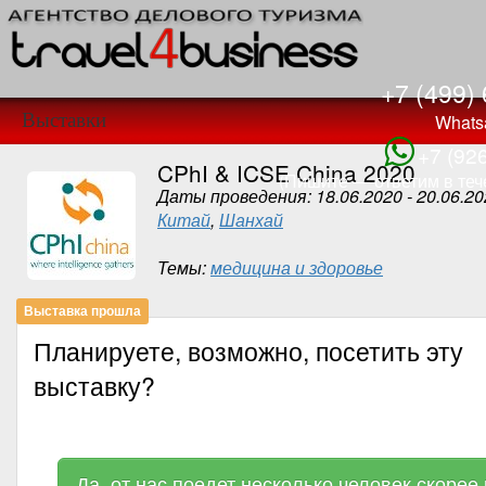
+7 (499)
Выставки
Whats
+7 (92
CPhI & ICSE China 2020
(Пишите — ответим в тече
Даты проведения: 18.06.2020 - 20.06.2
Китай
,
Шанхай
Темы:
медицина и здоровье
Выставка прошла
Планируете, возможно, посетить эту
выставку?
Да, от нас поедет несколько человек скорее 