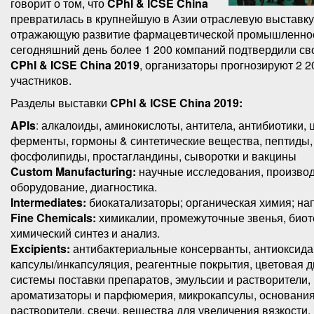
говорит о том, что
CPhI & ICSE Chin
a
превратилась в крупнейшую в Азии отраслевую выставку
отражающую развитие фармацевтической промышленнос
сегодняшний день более 1 200 компаний подтвердили сво
CPhI & ICSE China 2019
, организаторы прогнозируют 2 2
участников.
Разделы выставки
CPhI & ICSE China 2019:
APIs
:
алкалоиды, аминокислоты, антитела, антибиотики, 
ферменты, гормоны & синтетические вещества, пептиды,
фосфолипиды, простагландины, сыворотки и вакцины
Custom Manufacturing:
научные исследования, произво
оборудование, диагностика.
Intermediates:
биокатализаторы; органическая химия; на
Fine Chemicals:
химикалии, промежуточные звенья, биот
химический синтез и анализ.
Excipients:
антибактериальные консерванты, антиоксида
капсулы/инкапсуляция, реагентные покрытия, цветовая д
системы поставки препаратов, эмульсии и растворители,
ароматизаторы и парфюмерия, микрокапсулы, основания
растворители, свечи, вещества для увеличения вязкости,